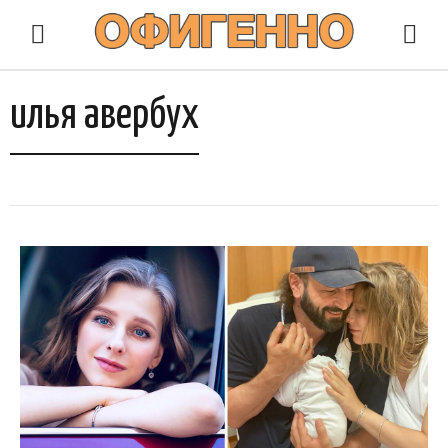
илья авербух