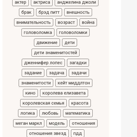
актер
актриса
анджелина джоли
брак
брэд питт
внешность
внимательность
возраст
война
головоломка
головоломки
движение
дети
дети знаменитостей
дженнифер лопес
загадки
задание
задача
задачи
знаменитости
кейт миддлтон
кино
королева елизавета
королевская семья
красота
логика
любовь
математика
меган маркл
модель
отношения
отношения звезд
пдд