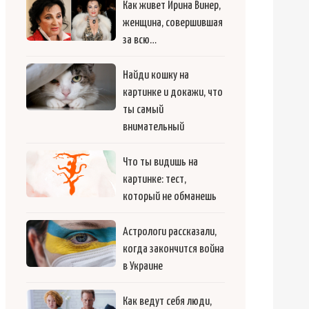
Как живет Ирина Винер,
женщина, совершившая
за всю…
Найди кошку на
картинке и докажи, что
ты самый
внимательный
Что ты видишь на
картинке: тест,
который не обманешь
Астрологи рассказали,
когда закончится война
в Украине
Как ведут себя люди,