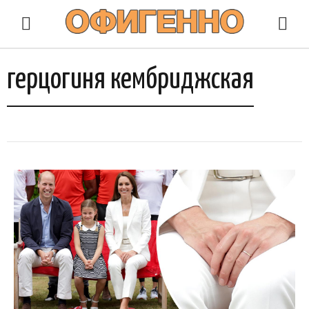
герцогиня кембриджская