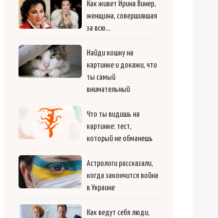
Как живет Ирина Винер,
женщина, совершившая
за всю…
Найди кошку на
картинке и докажи, что
ты самый
внимательный
Что ты видишь на
картинке: тест,
который не обманешь
Астрологи рассказали,
когда закончится война
в Украине
Как ведут себя люди,