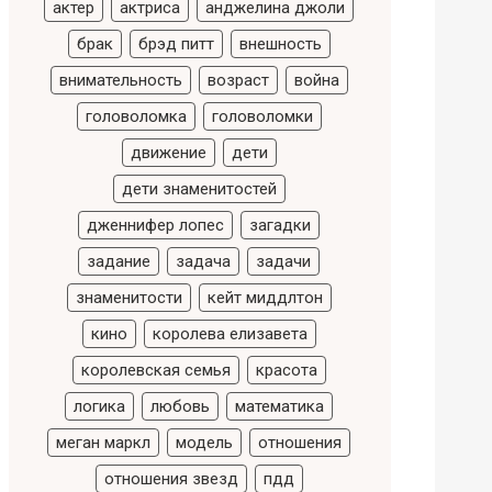
актер
актриса
анджелина джоли
брак
брэд питт
внешность
внимательность
возраст
война
головоломка
головоломки
движение
дети
дети знаменитостей
дженнифер лопес
загадки
задание
задача
задачи
знаменитости
кейт миддлтон
кино
королева елизавета
королевская семья
красота
логика
любовь
математика
меган маркл
модель
отношения
отношения звезд
пдд