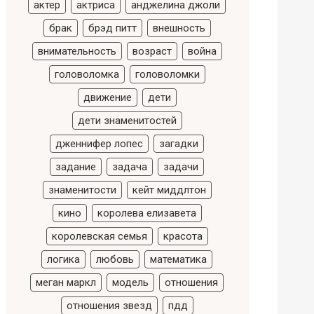
актер
актриса
анджелина джоли
брак
брэд питт
внешность
внимательность
возраст
война
головоломка
головоломки
движение
дети
дети знаменитостей
дженнифер лопес
загадки
задание
задача
задачи
знаменитости
кейт миддлтон
кино
королева елизавета
королевская семья
красота
логика
любовь
математика
меган маркл
модель
отношения
отношения звезд
пдд