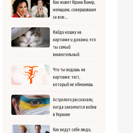
Как живет Ирина Винер,
женщина, совершившая
за всю…
Найди кошку на
картинке и докажи, что
ты самый
внимательный
Что ты видишь на
картинке: тест,
который не обманешь
Астрологи рассказали,
когда закончится война
в Украине
Как ведут себя люди,