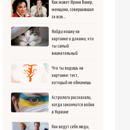
Как живет Ирина Винер,
женщина, совершившая
за всю…
Найди кошку на
картинке и докажи, что
ты самый
внимательный
Что ты видишь на
картинке: тест,
который не обманешь
Астрологи рассказали,
когда закончится война
в Украине
Как ведут себя люди,