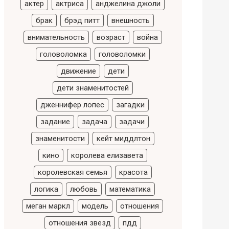
актер
актриса
анджелина джоли
брак
брэд питт
внешность
внимательность
возраст
война
головоломка
головоломки
движение
дети
дети знаменитостей
дженнифер лопес
загадки
задание
задача
задачи
знаменитости
кейт миддлтон
кино
королева елизавета
королевская семья
красота
логика
любовь
математика
меган маркл
модель
отношения
отношения звезд
пдд