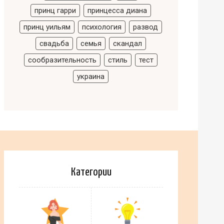
принц гарри
принцесса диана
принц уильям
психология
развод
свадьба
семья
скандал
сообразительность
стиль
тест
украина
Категории