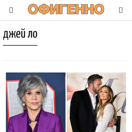
джей ло