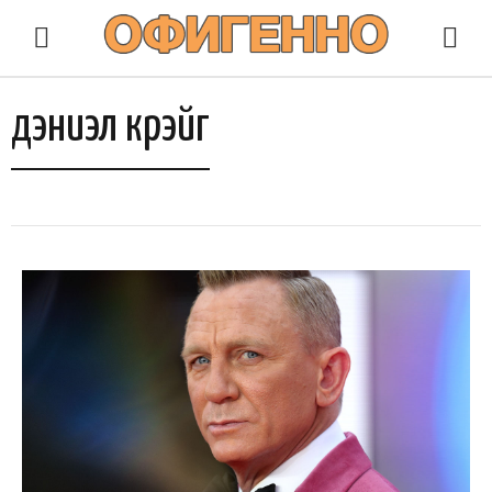
дэниэл крэйг