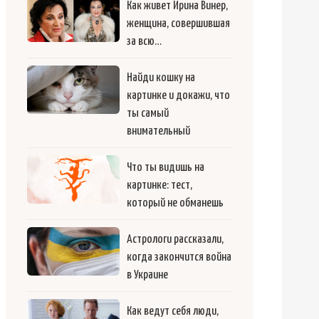
Как живет Ирина Винер,
женщина, совершившая
за всю…
Найди кошку на
картинке и докажи, что
ты самый
внимательный
Что ты видишь на
картинке: тест,
который не обманешь
Астрологи рассказали,
когда закончится война
в Украине
Как ведут себя люди,