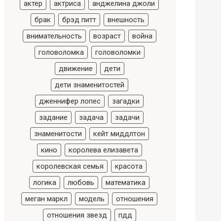
актер
актриса
анджелина джоли
брак
брэд питт
внешность
внимательность
возраст
война
головоломка
головоломки
движение
дети
дети знаменитостей
дженнифер лопес
загадки
задание
задача
задачи
знаменитости
кейт миддлтон
кино
королева елизавета
королевская семья
красота
логика
любовь
математика
меган маркл
модель
отношения
отношения звезд
пдд