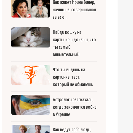
Как живет Ирина Винер,
женщина, совершившая
за всю…
Найди кошку на
картинке и докажи, что
ты самый
внимательный
Что ты видишь на
картинке: тест,
который не обманешь
Астрологи рассказали,
когда закончится война
в Украине
Как ведут себя люди,