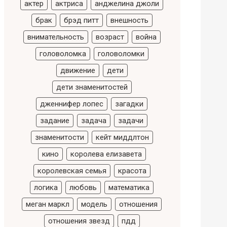
актер
актриса
анджелина джоли
брак
брэд питт
внешность
внимательность
возраст
война
головоломка
головоломки
движение
дети
дети знаменитостей
дженнифер лопес
загадки
задание
задача
задачи
знаменитости
кейт миддлтон
кино
королева елизавета
королевская семья
красота
логика
любовь
математика
меган маркл
модель
отношения
отношения звезд
пдд