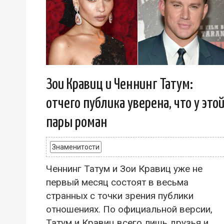
Зои Кравиц и Ченнинг Татум:
отчего публика уверена, что у это
пары роман
Знаменитости
Ченнинг Татум и Зои Кравиц уже не
первый месяц состоят в весьма
странных с точки зрения публики
отношениях. По официальной версии,
Татум и Кравиц всего лишь друзья и