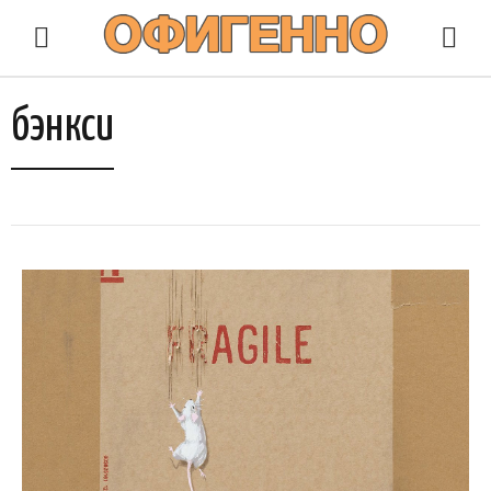
бэнкси