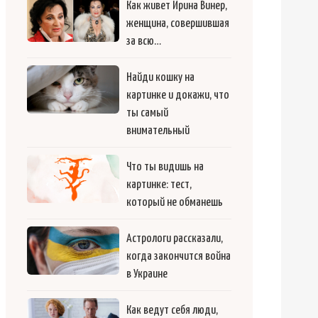
Как живет Ирина Винер,
женщина, совершившая
за всю…
Найди кошку на
картинке и докажи, что
ты самый
внимательный
Что ты видишь на
картинке: тест,
который не обманешь
Астрологи рассказали,
когда закончится война
в Украине
Как ведут себя люди,