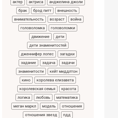
актер
актриса
анджелина джоли
брак
брэд питт
внешность
внимательность
возраст
война
головоломка
головоломки
движение
дети
дети знаменитостей
дженнифер лопес
загадки
задание
задача
задачи
знаменитости
кейт миддлтон
кино
королева елизавета
королевская семья
красота
логика
любовь
математика
меган маркл
модель
отношения
отношения звезд
пдд