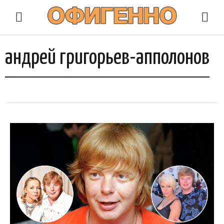
андрей григорьев-апполонов