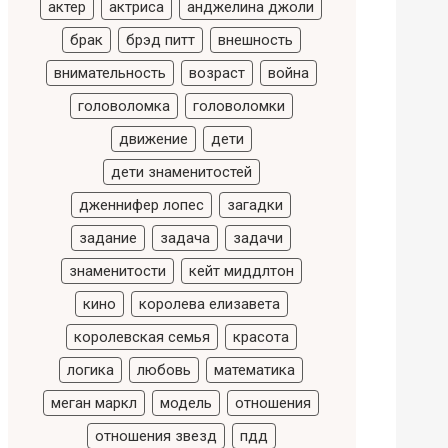
актер
актриса
анджелина джоли
брак
брэд питт
внешность
внимательность
возраст
война
головоломка
головоломки
движение
дети
дети знаменитостей
дженнифер лопес
загадки
задание
задача
задачи
знаменитости
кейт миддлтон
кино
королева елизавета
королевская семья
красота
логика
любовь
математика
меган маркл
модель
отношения
отношения звезд
пдд