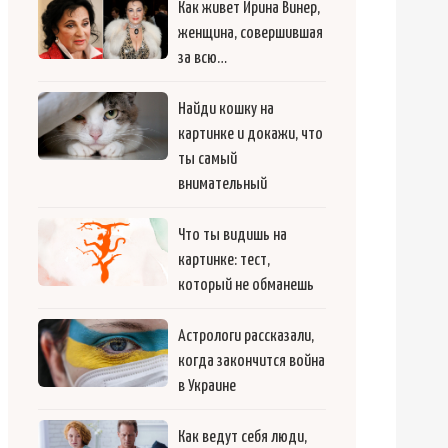
Как живет Ирина Винер,
женщина, совершившая
за всю…
Найди кошку на
картинке и докажи, что
ты самый
внимательный
Что ты видишь на
картинке: тест,
который не обманешь
Астрологи рассказали,
когда закончится война
в Украине
Как ведут себя люди,