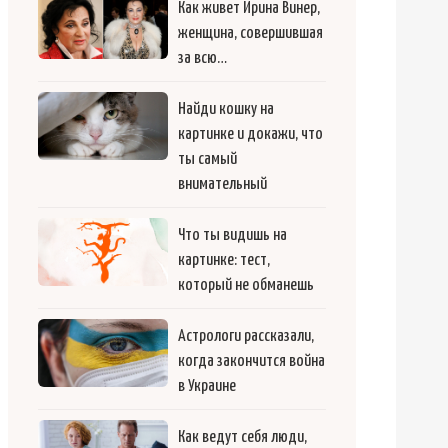
Как живет Ирина Винер,
женщина, совершившая
за всю…
Найди кошку на
картинке и докажи, что
ты самый
внимательный
Что ты видишь на
картинке: тест,
который не обманешь
Астрологи рассказали,
когда закончится война
в Украине
Как ведут себя люди,