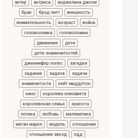
актер
актриса
анджелина джоли
брак
брэд питт
внешность
внимательность
возраст
война
головоломка
головоломки
движение
дети
дети знаменитостей
дженнифер лопес
загадки
задание
задача
задачи
знаменитости
кейт миддлтон
кино
королева елизавета
королевская семья
красота
логика
любовь
математика
меган маркл
модель
отношения
отношения звезд
пдд