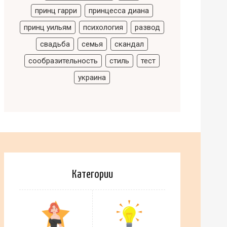
принц гарри
принцесса диана
принц уильям
психология
развод
свадьба
семья
скандал
сообразительность
стиль
тест
украина
Категории