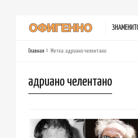
ЗНАМЕНИТ
Главная
Метка:
адриано челентано
адриано челентано