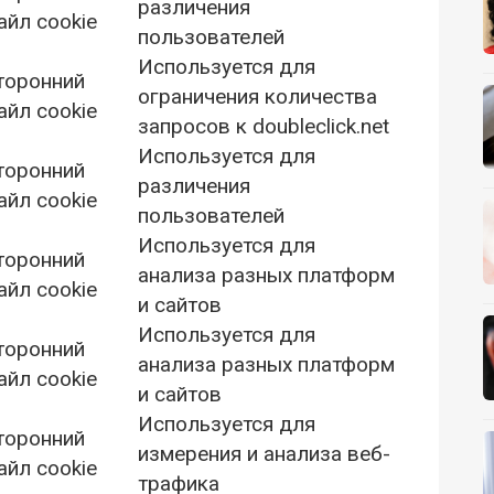
различения
айл cookie
пользователей
Используется для
торонний
ограничения количества
айл cookie
запросов к doubleclick.net
Используется для
торонний
различения
айл cookie
пользователей
Используется для
торонний
анализа разных платформ
айл cookie
и сайтов
Используется для
торонний
анализа разных платформ
айл cookie
и сайтов
Используется для
торонний
измерения и анализа веб-
айл cookie
трафика