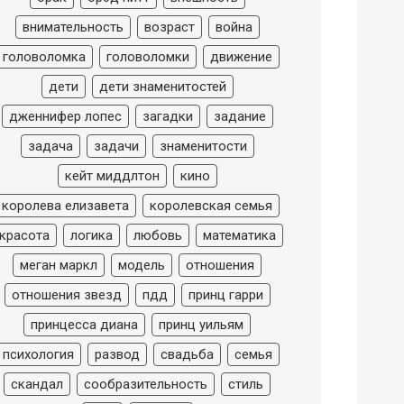
внимательность
возраст
война
головоломка
головоломки
движение
дети
дети знаменитостей
дженнифер лопес
загадки
задание
задача
задачи
знаменитости
кейт миддлтон
кино
королева елизавета
королевская семья
красота
логика
любовь
математика
меган маркл
модель
отношения
отношения звезд
пдд
принц гарри
принцесса диана
принц уильям
психология
развод
свадьба
семья
скандал
сообразительность
стиль