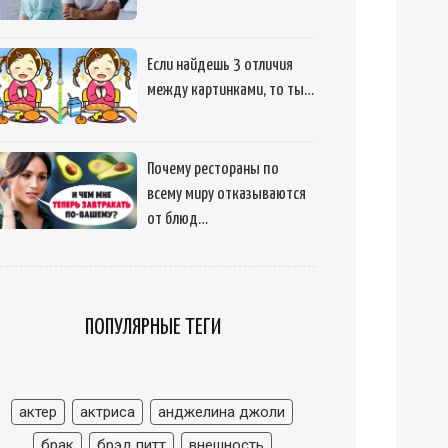
Если найдешь 3 отличия
между картинками, то ты…
Почему рестораны по
всему миру отказываются
от блюд…
ПОПУЛЯРНЫЕ ТЕГИ
актер
актриса
анджелина джоли
брак
брэд питт
внешность