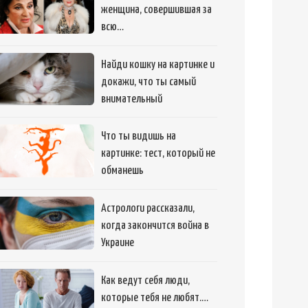
женщина, совершившая за
всю…
Найди кошку на картинке и
докажи, что ты самый
внимательный
Что ты видишь на
картинке: тест, который не
обманешь
Астрологи рассказали,
когда закончится война в
Украине
Как ведут себя люди,
которые тебя не любят.…