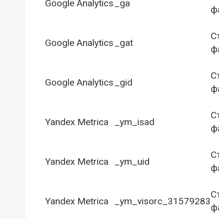
Google Analytics
_ga
ф
С
Google Analytics
_gat
ф
С
Google Analytics
_gid
ф
С
Yandex Metrica
_ym_isad
ф
С
Yandex Metrica
_ym_uid
ф
С
Yandex Metrica
_ym_visorc_31579283
ф